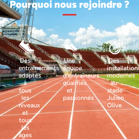
Pourquoi nous rejoindre ?
Des
Une
Des
entraînements
équipe
installation
adaptés
d'entraîneurs
modernes
à
qualifiés
au
tous
et
stade
les
passionnés
Julien
niveaux
Olive
et
tous
les
âges