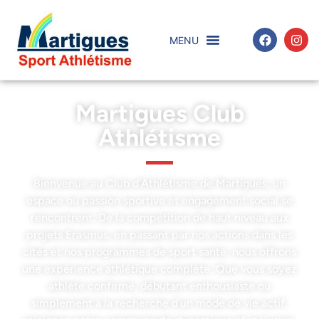
Martigues Club
Athlétisme
Bienvenue au Club d’Athlétisme de Martigues, un
espace où passion sportive et engagement social se
rencontrent. De la compétition de haut niveau aux
projets Erasmus, en passant par nos actions dans les
cités et nos programmes de sport santé, nous offrons
une expérience athlétique complète. Que vous soyez
athlète confirmé, débutant enthousiaste ou
simplement à la recherche d’un mode de vie actif,