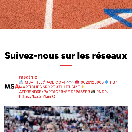
Suivez-nous sur les réseaux
msathle
MSATHLE@AOL.COM
0628128960
FB :
MARTIGUES SPORT ATHLÉTISME
APPRENDRE•PARTAGER•SE DÉPASSER
RNDP:
https://lc.cx/r1aimQ