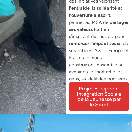
des initiatives valorisant
l’entraide
, la
solidarité
et
l’ouverture
d’esprit
. Il
permet au MSA de
partager
ses valeurs
tout en
s’inspirant des autres, pour
renforcer l’impact social
de
ses actions. Avec l'Europe et
Erasmus+, nous
construisons ensemble un
avenir où le sport relie les
gens, au-delà des frontières.
Projet Européen-
Intégration Sociale
de la Jeunesse par
le Sport