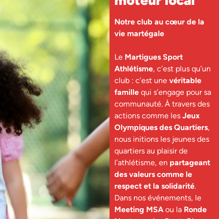
Notre club au cœur de la
vie martégale
Le
Martigues Sport
Athlétisme
, c’est plus qu’un
club : c’est une
véritable
famille
qui s’engage pour sa
communauté. À travers des
actions comme les
Jeux
Olympiques des Quartiers
,
nous initions les jeunes des
quartiers au plaisir de
l’athlétisme, en
partageant
des valeurs comme le
respect et la solidarité
.
Dans nos événements, le
Meeting MSA
ou la
Ronde