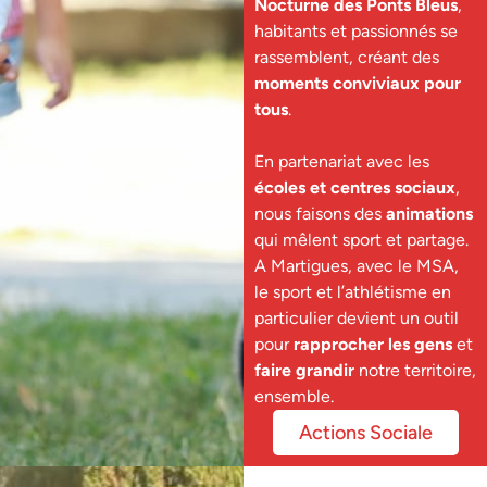
Nocturne des Ponts Bleus
,
habitants et passionnés se
rassemblent, créant des
moments conviviaux pour
tous
.
En partenariat avec les
écoles et centres sociaux
,
nous faisons des
animations
qui mêlent sport et partage.
A Martigues, avec le MSA,
le sport et l’athlétisme en
particulier devient un outil
pour
rapprocher les gens
et
faire grandir
notre territoire,
ensemble.
Actions Sociale