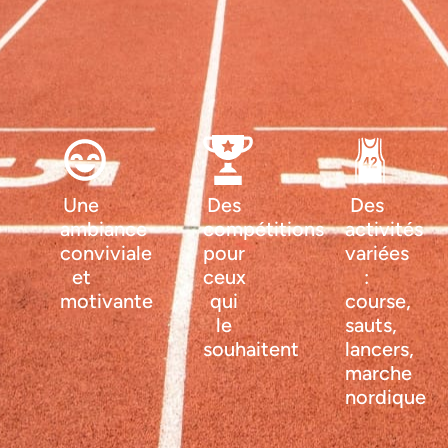
Une
Des
Des
ambiance
compétitions
activités
conviviale
pour
variées
et
ceux
:
motivante
qui
course,
le
sauts,
souhaitent
lancers,
marche
nordique