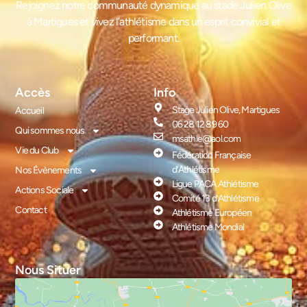
Rejoignez notre communauté dynamique au stade Julien Olive
à Martigues et vivez l’athlétisme dans un esprit convivial et
performant.
Accès
Info
Stage Julien Olive, Martigues
Accueil
06 28 12 89 60
Qui sommes nous
msathle@aol.com
Vie du Club
Fédération Française
d’Athlétisme
Nos Évènements
Ligue PACA Athlétisme
Actions Sociale
Comité 13 d’Athlétisme
Contact
Athlétisme Européen
Athlétisme Mondial
Nous Situer