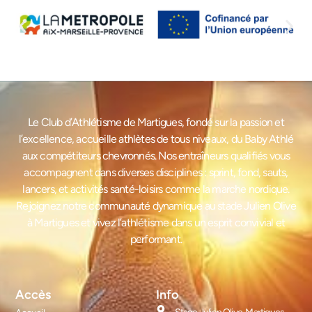
Le Club d’Athlétisme de Martigues, fondé sur la passion et
l’excellence, accueille athlètes de tous niveaux, du Baby Athlé
aux compétiteurs chevronnés. Nos entraîneurs qualifiés vous
accompagnent dans diverses disciplines : sprint, fond, sauts,
lancers, et activités santé-loisirs comme la marche nordique.
Rejoignez notre communauté dynamique au stade Julien Olive
à Martigues et vivez l’athlétisme dans un esprit convivial et
performant.
Accès
Info