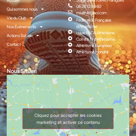
Stage Julien Olive, Martigues
Accueil
06 28 12 89 60
Qui sommes nous
msathle@aol.com
Vie du Club
Fédération Française
d’Athlétisme
Nos Évènements
Ligue PACA Athlétisme
Actions Sociale
Comité 13 d’Athlétisme
Contact
Athlétisme Européen
Athlétisme Mondial
Nous Situer
Cliquez pour accepter les cookies
marketing et activer ce contenu