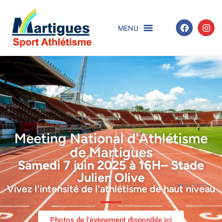
Meeting National d'Athlétisme
de Martigues
Samedi 7 juin 2025 à 16H– Stade
Julien Olive
Vivez l'intensité de l'athlétisme de haut niveau
Photos de l'évènement disponible ici