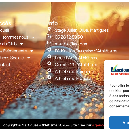
ccès
Info
cueil
Stage Julien Olive, Martigues
i sommes nous
06 28 12 89 60
e du Club
msathle@aol.com
s Évènements
Fédération Française d’Athlétisme
tions Sociale
Ligue PACA Athlétisme
ntact
Comité 13 d’Athlétisme
Athlétisme Européen
Athlétisme Mondial
Pour offrir 
cookies pour
à ces techn
de navigatio
consentement
Ac
Copyright ©Martigues Athlétisme 2026 – Site créé par
Agence WEBTEBOUL