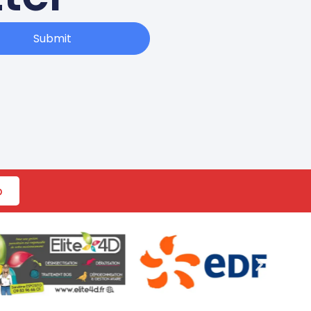
Submit
b