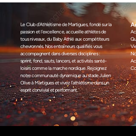
A
Le Club d’Athlétisme de Martigues, fondé sur la
passion et l’excellence, accueille athlètes de
Ac
tous niveaux, du Baby Athlé aux compétiteurs
Qu
chevronnés. Nos entraîneurs qualifiés vous
Vi
accompagnent dans diverses disciplines :
No
sprint, fond, sauts, lancers, et activités santé-
Ac
loisirs comme la marche nordique. Rejoignez
Co
notre communauté dynamique au stade Julien
Olive à Martigues et vivez l’athlétisme dans un
esprit convivial et performant.