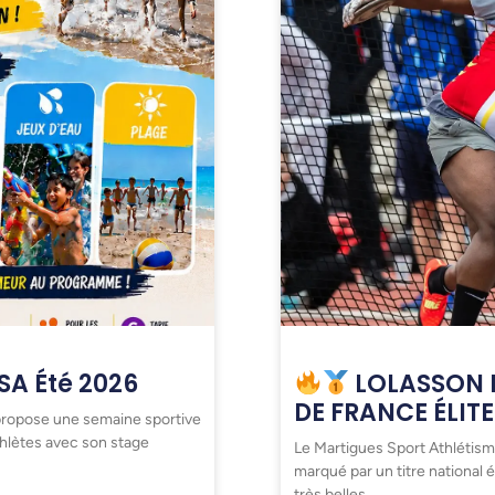
A Été 2026
LOLASSON
DE FRANCE ÉLITE
 propose une semaine sportive
thlètes avec son stage
Le Martigues Sport Athlétis
marqué par un titre national él
très belles