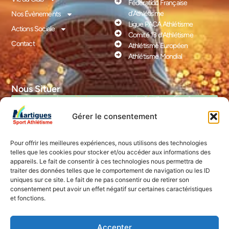
Fédération Française
d’Athlétisme
Nos Évènements
Ligue PACA Athlétisme
Actions Sociale
Comité 13 d’Athlétisme
Contact
Athlétisme Européen
Athlétisme Mondial
Nous Situer
Gérer le consentement
Pour offrir les meilleures expériences, nous utilisons des technologies
telles que les cookies pour stocker et/ou accéder aux informations des
appareils. Le fait de consentir à ces technologies nous permettra de
Cliquez pour accepter les cookies
traiter des données telles que le comportement de navigation ou les ID
marketing et activer ce contenu
uniques sur ce site. Le fait de ne pas consentir ou de retirer son
consentement peut avoir un effet négatif sur certaines caractéristiques
et fonctions.
Accepter