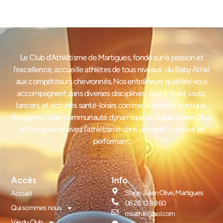
Le Club d’Athlétisme de Martigues, fondé sur la passion et
l’excellence, accueille athlètes de tous niveaux, du Baby Athlé
aux compétiteurs chevronnés. Nos entraîneurs qualifiés vous
accompagnent dans diverses disciplines : sprint, fond, sauts,
lancers, et activités santé-loisirs comme la marche nordique.
Rejoignez notre communauté dynamique au stade Julien Olive
à Martigues et vivez l’athlétisme dans un esprit convivial et
performant.
Accès
Info
Stage Julien Olive, Martigues
Accueil
06 28 12 89 60
Qui sommes nous
msathle@aol.com
Vie du Club